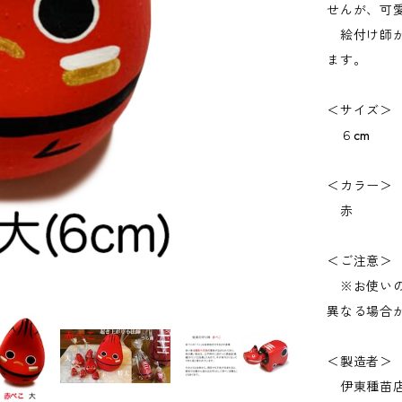
せんが、可
絵付け師が
ます。
＜サイズ＞
６cm
＜カラー＞
赤
＜ご注意＞
※お使いの
異なる場合
＜製造者＞
伊東種苗