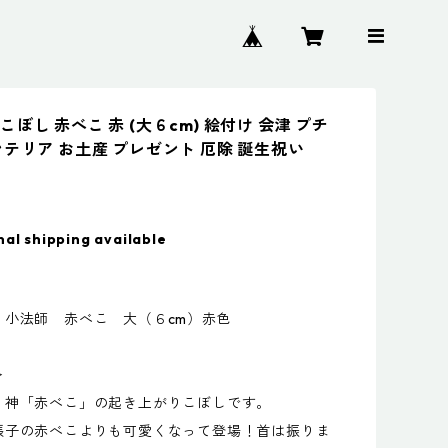
ぼし 赤べこ 赤 (大６cm) 絵付け 会津 プチ
ンテリア お土産 プレゼント 厄除 誕生祝い
nal shipping available
小法師 赤べこ 大（６cm）赤色
＞
神「赤べこ」の起き上がりこぼしです。
子の赤べこよりも可愛くなって登場！首は振りま