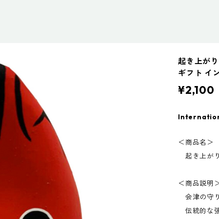
起き上がりこ
ギフト イ
¥2,100
Internatio
＜商品名＞
起き上がり
＜商品説明
会津の守り
伝統的な張