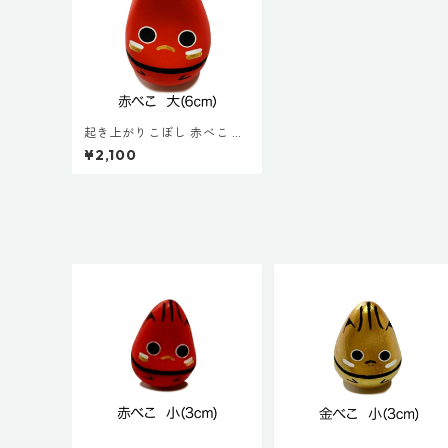
起き上がりこぼし 赤べこ 赤
(大６cm) 絵付け 会津 プチ
¥2,100
ギフト インテリア お土産 プ
レゼント 厄除 誕生祝い