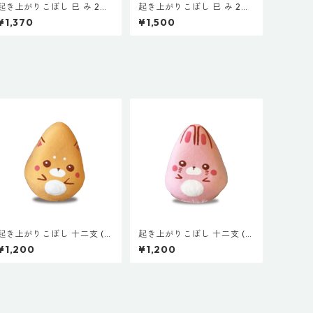
起き上がりこぼし 巳 み 202
起き上がりこぼし 巳 み 202
5年限定 白蛇 (小３cm) 絵付
5年限定 金蛇 (小３cm) 絵付
¥1,370
¥1,500
け 会津 プチギフト インテリ
け 会津 プチギフト インテリ
ア お土産 プレゼント 富 豊
ア お土産 プレゼント 富 豊
穣 福 神の化身
穣 福 神の化身
起き上がりこぼし 十二支 (小
起き上がりこぼし 十二支 (小
３cm) 戌 いぬ 絵付け 会津
３cm) 卯 う 絵付け 会津 プ
¥1,200
¥1,200
プチギフト インテリア お土
チギフト インテリア お土産
産 プレゼント 子 丑 寅 卯 辰
プレゼント 子 丑 寅 卯 辰 巳
巳 午 未 申 酉 戌 亥
午 未 申 酉 戌 亥