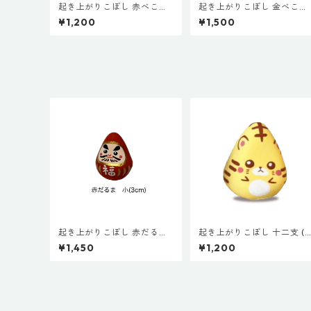
起き上がりこぼし 赤べこ
起き上がりこぼし 金べこ
赤 (小３cm) 絵付け 会津 プ
金 (小３cm) 絵付け 会津 プ
¥1,200
¥1,500
チギフト インテリア お土産
チギフト インテリア お土産
プレゼント 魔除 厄除 無病息
プレゼント 魔除 厄除 無病
災 家内安全 誕生祝い お守り
災 家内安全 誕生祝い お守
起き上がりこぼし 赤だる
起き上がりこぼし 十二支 (
ま 赤 (小３cm) 絵付け 会
３cm) 寅 とら 絵付け 会津
¥1,450
¥1,200
津 プチギフト インテリア お
プチギフト インテリア お土
土産 プレゼント 家内安全 合
産 プレゼント 子 丑 寅 卯 
格祈願 商売繁盛 健康祈願 開
巳 午 未 申 酉 戌 亥
運 お守り