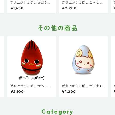
起き上がりこぼし 赤だる
起き上がりこぼし 金べこ 金
ま 赤 (小３cm) 絵付け 会
(大６cm) 絵付け 会津 プチ
¥1,450
¥2,200
津 プチギフト インテリア お
ギフト インテリア お土産 プ
息
土産 プレゼント 家内安全 合
レゼント 厄除 誕生祝い 金べ
り
格祈願 商売繁盛 健康祈願 開
こ 守り神
運 お守り
その他の商品
小
起き上がりこぼし 赤べこ 赤
起き上がりこぼし 十二支 (小
(大６cm) 絵付け 会津 プチ
３cm) 未 ひつじ 絵付け 会
¥2,100
¥1,200
ギフト インテリア お土産 プ
津 プチギフト インテリア お
辰
レゼント 厄除 誕生祝い
土産 プレゼント 子 丑 寅 卯
辰 巳 午 未 申 酉 戌 亥
Category