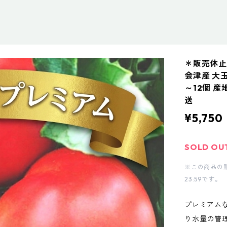
＊販売休止
会津産 大玉
～12個 産
送
¥5,750
SOLD OU
※この商品の販売
23:59です。
プレミアム
り水量の管