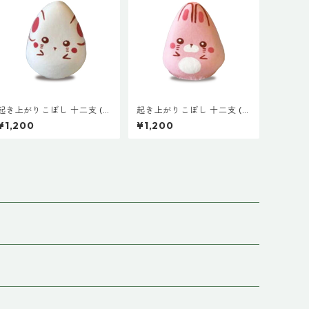
起き上がりこぼし 十二支 (小
起き上がりこぼし 十二支 (小
３cm) 子 ね 絵付け 会津 プ
３cm) 卯 う 絵付け 会津 プ
¥1,200
¥1,200
チギフト インテリア お土産
チギフト インテリア お土産
プレゼント 子 丑 寅 卯 辰 巳
プレゼント 子 丑 寅 卯 辰 巳
午 未 申 酉 戌 亥
午 未 申 酉 戌 亥