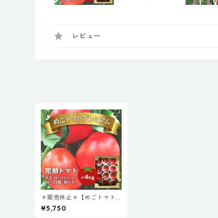
レビュー
＊販売休止＊【めごトマト
プレミアム(大)】めごトマト
¥5,750
会津産 大玉 トマト 箱入