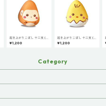
起き上がりこぼし 十二支 (小
起き上がりこぼし 十二支 (小
３cm) 申 さる 絵付け 会津
３cm) 酉 とり 絵付け 会津
¥1,200
¥1,200
プ
プチギフト インテリア お土
プチギフト インテリア お土
産 プレゼント 子 丑 寅 卯 辰
産 プレゼント 子 丑 寅 卯 辰
巳 午 未 申 酉 戌 亥
巳 午 未 申 酉 戌 亥
Category