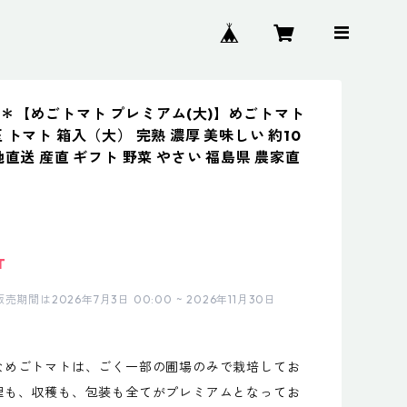
＊【めごトマト プレミアム(大)】めごトマト
 トマト 箱入（大） 完熟 濃厚 美味しい 約10
地直送 産直 ギフト 野菜 やさい 福島県 農家直
T
期間は2026年7月3日 00:00 ~ 2026年11月30日
なめごトマトは、ごく一部の圃場のみで栽培してお
理も、収穫も、包装も全てがプレミアムとなってお