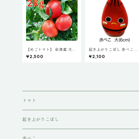
【めごトマト】 会津産 大玉
起き上がりこぼし 赤べこ 赤
トマト 箱入（小） 完熟 濃厚
(大６cm) 絵付け 会津 プチ
¥2,500
¥2,100
美味しい 産地直送 産直 ギフ
ギフト インテリア お土産 
ト 野菜 やさい 福島県 農家
レゼント 厄除 誕生祝い
直送
トマト
起き上がりこぼし
赤べこ