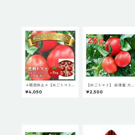
（大） 完熟 濃厚 美味しい
約10～12個 産地直送 産直
ギフト 野菜 やさい 福島県
農家直送
＊販売休止＊【めごトマト
【めごトマト】 会津産 大玉
プレミアム(小)】めごトマト
トマト 箱入（小） 完熟 濃厚
¥4,050
¥2,500
会津産 大玉 トマト 箱入
美味しい 産地直送 産直 ギ
（小） 完熟 濃厚 美味しい
ト 野菜 やさい 福島県 農家
約6～8個 産地直送 産直 ギ
直送
フト 野菜 やさい 福島県 農
家直送